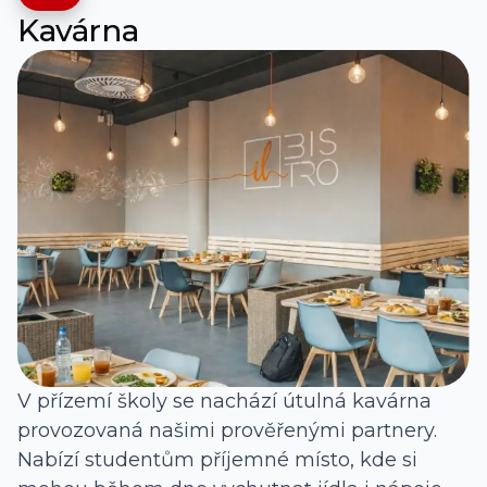
Kavárna
V přízemí školy se nachází útulná kavárna
provozovaná našimi prověřenými partnery.
Nabízí studentům příjemné místo, kde si