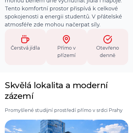
mohou během dne vychutnat jídla i nápoje.
Tento komfortní prostor přispívá k celkové
spokojenosti a energii studentů. V přátelské
atmosféře zde mohou načerpat síly.
Čerstvá jídla
Přímo v
Otevřeno
přízemí
denně
Skvělá lokalita a moderní
zázemí
Promyšlené studijní prostředí přímo v srdci Prahy