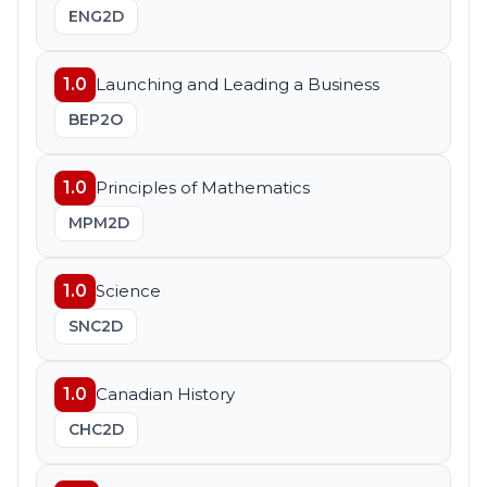
ENG2D
1.0
Launching and Leading a Business
BEP2O
1.0
Principles of Mathematics
MPM2D
1.0
Science
SNC2D
1.0
Canadian History
CHC2D