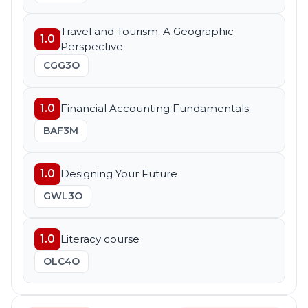
Travel and Tourism: A Geographic
1.0
Perspective
CGG3O
1.0
Financial Accounting Fundamentals
BAF3M
1.0
Designing Your Future
GWL3O
1.0
Literacy course
OLC4O