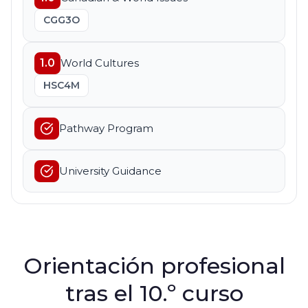
CGG3O
1.0
World Cultures
HSC4M
Pathway Program
University Guidance
Orientación profesional
tras el 10.º curso