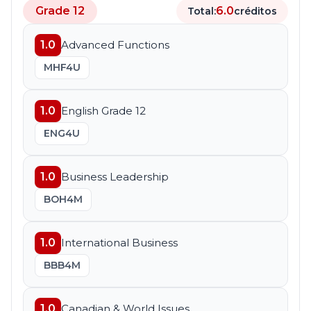
Grade 12
6.0
Total:
créditos
1.0
Advanced Functions
MHF4U
1.0
English Grade 12
ENG4U
1.0
Business Leadership
BOH4M
1.0
International Business
BBB4M
1.0
Canadian & World Issues