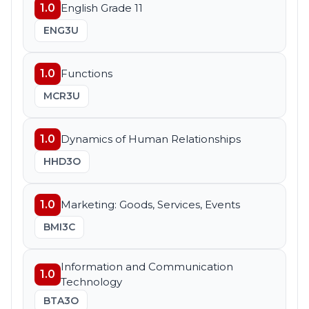
1.0
English Grade 11
ENG3U
1.0
Functions
MCR3U
1.0
Dynamics of Human Relationships
HHD3O
1.0
Marketing: Goods, Services, Events
BMI3C
Information and Communication
1.0
Technology
BTA3O