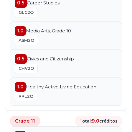
0.5
Career Studies
GLC2O
1.0
Media Arts, Grade 10
ASM2O
0.5
Civics and Citizenship
CHV2O
1.0
Healthy Active Living Education
PPL2O
Grade 11
9.0
Total:
créditos